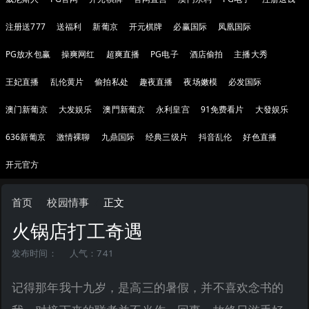
注册送777
送福利
新葡京
开元棋牌
必赢国际
凤凰国际
PG放水包赢
操爽网红
超爽直播
PG电子
酒店偷拍
主播大秀
王妃直播
乱伦黄片
偷拍私处
趣夜直播
夜场嫩模
必发国际
澳门新葡京
大发娱乐
澳門新葡京
永利皇宫
91免费看片
大發娱乐
636新葡京
激情裸聊
九鼎国际
经典三级片
抖音乱伦
好色直播
开元官方
首页
校园情事
正文
火锅店打工奇遇
发布时间：
人气：741
记得那年我十九岁，是高三的暑假，并不喜欢念书的