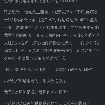
这样!”眼前这景象真的会让人想入非非阿>
话是没错，但在男生面前，也应该忌讳一下吧“你还没
告诉我你看什么看到流口水”小玲边说边来到床上盘腿
坐着正对着我>>>因为小玲采用盘坐，而坐在书桌前的
我看着她的时候，目光自然的向下移，不自觉的瞄她的
大腿跟小热裤，那宽松的裤管让人想入非非我回说:“我
哪有流口水，只是看到穿校服裙子的你，觉得好笑!”“什
么好笑”小玲带点要杀人的语气问我!
我说:“呀!没什么>>>我累了，我去客厅的沙发睡吧!”
小玲说:“那是木造的，那么硬怎么睡!”
我又说:“那你是说让我睡你爸的床啰”
小玲回说:“我爸的睡房是锁住的，我没有钥匙耶!”