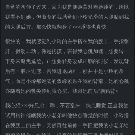
自觉的脚伸了过来，因为我是侧躺背对着她睡的，所以
我看不到她，但渐渐的我感觉到小玲光滑的大腿贴到我
的大腿后方。那么快就翻身了>>>睡得也真快!
很快的，我就感觉到小玲的左手搭在我的腰上，手指张
开，似动非动，像是抚摸，害得我心跳加速，想要转一
下身来避免尴尬。正想要转身改成正躺的时候，发现背
后有一股压迫感，害我进退两难，那并不是小玲的杀
气，而是小玲那饱满的双峰紧贴在我的背部，她的心跳
亦随着她的乳尖传到我心房。我跟她前后“胸贴背>
我心想>>>好兄弟，乖，不要乱来，快点睡觉!正当我尝
试用精神催眠我的小老弟叫他快点睡觉的时候，小玲搭
在我腰上的左手，突然再往前伸一手旧把我的小老弟给