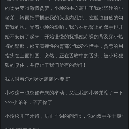
的吻更变得激情贪婪，小玲的手亦离开了我那坚硬的小
老弟，转而把手插进我的头发内乱抓，左腿也自然的勾
着我的脚。受着小玲的影响，我放在她臀上的双手也开
始不安份了起来，开始慢慢的抚摸她赤裸的背及穿小热
裤的臀部，那充满弹性的臀部让我爱不惜手，贪恋的用
指头在上面打圈。突然，正在舌吻中的舌头，被小玲狠
狠的咬住，并停止了我们所有的动作!
我大叫着:“呀!呀呀痛痛!不要!!!”
小玲这一也突如奇来的举动，又让我的小老弟缩了一下
>>>小弟弟，辛苦你了
小玲松开了牙齿，厉正严词的问:“喂，你的双手在干嘛”