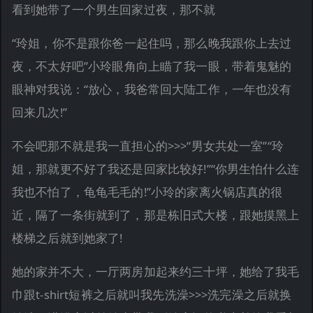
看到她带了一个男生回家过夜，那不就
“玲姐，你不是跟你爸一起住吗，那么晚我跟你上去过
夜，不太好吧”小玲眼角向上瞄了我一眼，带着鬼魅的
眼神对我说：“放心，我爸常回大陆工作，一年也没有
回来几次!”
不会吧那不就是我一直担心的>>>“男女共处一室”“玲
姐，那就更不好了我还是回家比较好!”“你男生怕什么连
我也不怕了，龟龟毛毛的!”小玲的家离火锅店真的很
近，隔了一条街就到了，那是栋旧式大楼，跟她摸黑上
楼梯之后就到她家了!
她的家并不大，一厅两房加起来约三十坪，她给了我毛
巾跟t-shirt短裤之后就叫我先洗澡>>>洗完澡之后就换