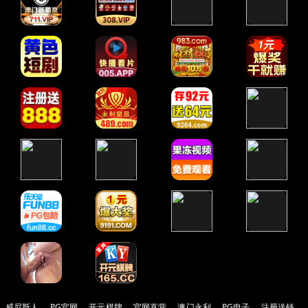
威尼斯人
PG官网
开元棋牌
官网直营
澳门永利
PG电子
注册送钱