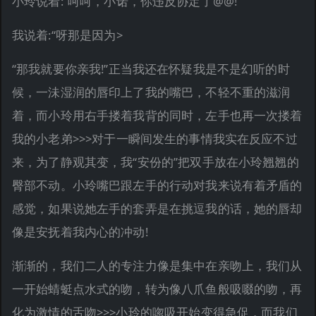
小玲说着:“呵呵，小诺，你违反协定了@@!”
我说着:“呀那是因为>
“那我就要你亲我!”正当我还在怀疑我是不是幻听的时
候，一沬湿润的唇印上了我的嘴巴，不轻不重的滋润
着，而小玲用右手搂着我背的同时，左手也再一次搂着
我的小老弟>>>对于一瞬间发生的事情我实在反应不过
来，为了静观其变，我“安份的”把双手放在小玲翘翘的
臀部不动。小玲嘴巴跟左手的行动对我来说有着矛盾的
感觉，如果说她左手的套弄是在挑逗我的话，她的唇却
像是安抚着我内心的冲动!
渐渐的，我们二人的专注力像是集中在亲吻上，我们从
一开始蜻蜓点水式的吻，转为像八爪鱼般吸啜的吻，再
化为激情的舌吻>>>小玲的唿吸开始变得急促，而我们