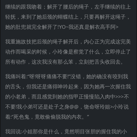
继续的跟我吻着；解开了腰后的绳子，左手继续的往上
轻抚，来到了她后颈的蝴蝶结上，只要再解开这绳子，
她的肚兜就完全解开了!YO~我还真是解衣高手阿>
我重施故技把后颈的绳子解开后，内心正为完成这完美
动作而喝采的时候，小玲像是察觉了什么，立即停止了
所有动作，这次我没有那么笨，立刻把舌头收回去。
我痛叫着:“呀!呀呀痛痛不要!”没错，她的确没有咬到我
的舌头，但我还是痛得呻吟起来，因为她再一次握住我
的小老弟，而且感觉到她的指甲正慢慢陷入肉中>>>不
不要!我小弟可还是处子之身@@，饶命呀玲姐>小玲说
着:“死色鬼，竟敢偷偷脱我的内衣。”
我回说:小姐那你是什么，竟然明目张胆的握住我的小