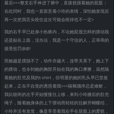
最后>>>整支右手伸进了裤中，直接抚摸着她的屁股；
在此同时，我也一直留意着小玲的表情，深怕她发现后
再一次把我舌头咬住这次可能会咬掉也不一定>
我的右手早已处身小热裤内，不论她屁股怎样的摆动我
还是贴在上面，没办法，我是一个守信的人，正乖乖的
接受惩罚@@!
而她越是摆脱不了，动作亦越大，连带关系下，她上下
的摆动，也令到她的胸部开始在我的胸口摩擦，虽然隔
着她的肚兜及我的t-shirt，但明显的她的乳头早已坚挺
起来，正在不自觉的诱惑着我>>>隔靴骚痒总是难耐，
我比较闲的左手开始慢慢往上移，来到小玲腰后的肚兜
绳子，随着她身体的上下摆动而轻轻的拉解开蝴蝶结，
小玲并没有发觉，像是享受着我右手在屁股上的爱抚，