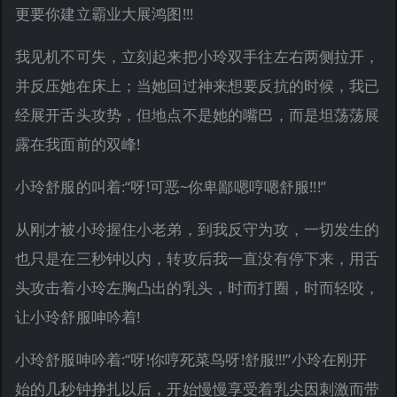
更要你建立霸业大展鸿图!!!
我见机不可失，立刻起来把小玲双手往左右两侧拉开，
并反压她在床上；当她回过神来想要反抗的时候，我已
经展开舌头攻势，但地点不是她的嘴巴，而是坦荡荡展
露在我面前的双峰!
小玲舒服的叫着:“呀!可恶~你卑鄙嗯哼嗯舒服!!!”
从刚才被小玲握住小老弟，到我反守为攻，一切发生的
也只是在三秒钟以内，转攻后我一直没有停下来，用舌
头攻击着小玲左胸凸出的乳头，时而打圈，时而轻咬，
让小玲舒服呻吟着!
小玲舒服呻吟着:“呀!你哼死菜鸟呀!舒服!!!”小玲在刚开
始的几秒钟挣扎以后，开始慢慢享受着乳尖因刺激而带