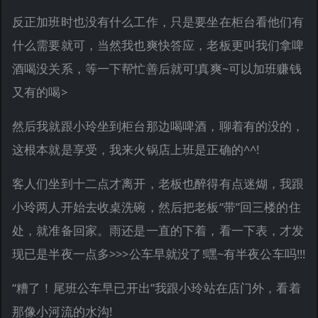
反正加班时也没有什么工作，只是要坐在柜台看他们有
什么需要就可，当然我也爽快答应，老板更叫我们拿啤
酒喝没关系，等一下帮忙善后就可!真爽~可以加班赚钱
又有的喝>
然后我就跟小玲坐到柜台那边喝啤酒，聊着有的没的，
这根本就是享受，我来火锅店上班是正确的^^!
客人们坐到十二点才离开，老板也醉得有点迷煳，我跟
小玲两人开始去收桌洗碗，然后把老板“带”回三楼的住
处，就准备回家。雨还是一直的下着，看一下表，才发
现已是半夜一点多>>>公车早就没了!嘿~有半夜公车吗!!!
“糟了！尾班公车早已开出”我跟小玲站在店门外，看着
那像小河流的水沟!