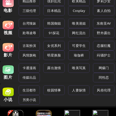
精品推荐
强奸乱伦
欧美精品
萝莉少女
电影
三级伦理
日本精品
Cosplay
素人自拍
台湾辣妹
韩国御姐
唯美港姐
东南亚AV
视频
欺辱凌辱
91探花
网红流出
野外露出
古装扮演
女优系列
可爱学生
恋腿狂魔
影片
风情旗袍
明星换脸
瑜伽裤
闷骚护士
卡通漫画
露出激情
唯美写真
网爆门
图片
传媒出品
同性恋
生活都市
校园情事
人妻纵情
风俗伦理
小说
另类小说