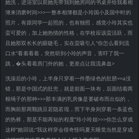
她洗，进浴室以前她先带我到她房间的书桌并给我看相
簿来消磨时间>>>一整本相簿都是小玲国小及国中时的
照片，有跟同学一起照的，也有独照，感觉小玲其实也
蛮可爱的，加上她热情的性格，在学校应该蛮活跃，而
且她那双长长的眼睫毛，实在蛮吸引人“你怎么看到流
口水”看着看着，突然听到小玲的声音，害吓了我一
跳，�头看着房门外的她，更差点让我流鼻血>
洗澡后的小玲，上半身只穿着一件墨绿色的肚脐==a没
错，那是中国式的肚兜，就是前面一块布，后面结着两
根绳子的那种>>>那丰满的乳房像是要破布而出似的，
而胸前那两颗跳豆若隐若现，而下半身则穿着一条蓝色
的热裤，那是不能再短的程度“玲小玲姐>>>你怎么穿成
这样”她回说:“我这样穿会很奇怪吗夏天睡觉当然是穿成