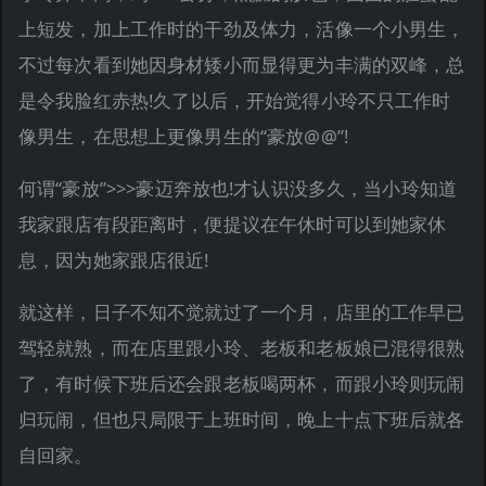
上短发，加上工作时的干劲及体力，活像一个小男生，
不过每次看到她因身材矮小而显得更为丰满的双峰，总
是令我脸红赤热!久了以后，开始觉得小玲不只工作时
像男生，在思想上更像男生的“豪放@@”!
何谓“豪放”>>>豪迈奔放也!才认识没多久，当小玲知道
我家跟店有段距离时，便提议在午休时可以到她家休
息，因为她家跟店很近!
就这样，日子不知不觉就过了一个月，店里的工作早已
驾轻就熟，而在店里跟小玲、老板和老板娘已混得很熟
了，有时候下班后还会跟老板喝两杯，而跟小玲则玩闹
归玩闹，但也只局限于上班时间，晚上十点下班后就各
自回家。