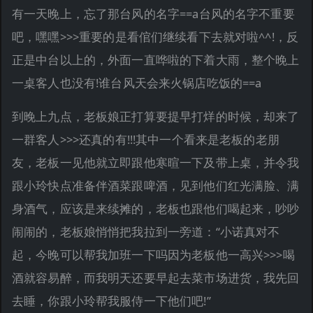
有一天晚上，忘了那台风的名字==a台风的名字不重要
吧，嘿嘿>>>重要的是看倌们继续看下去就对啦^^!，反
正是中台以上的，外面一直哗啦的下着大雨，整个晚上
一桌客人也没有!谁台风天会来火锅店吃饭的==a
到晚上九点，老板娘正打算要提早打烊的时候，却来了
一群客人>>>还真的有!!!其中一个看来是老板的老朋
友，老板一见他就立即跟他寒暄一下及带上桌，并令我
跟小玲快点准备伴酒菜跟啤酒，见到他们红光满脸、满
身酒气，应该是来续摊的，老板也跟他们喝起来，吵吵
闹闹的，老板娘悄悄把我拉到一旁道：“小诺真对不
起，今晚可以帮我加班一下吗因为老板他一高兴>>>喝
酒就容易醉，而我明天还要早起去菜市场进货，我先回
去睡，你跟小玲帮我服侍一下他们吧!”