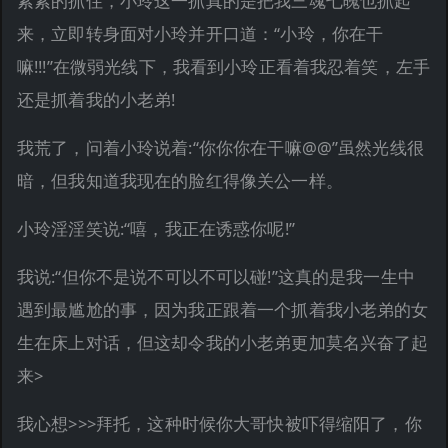
紧紧的抓住，小玲这一抓真的是把我三魂七魄也抓起
来，立即转身面对小玲并开口道：“小玲，你在干
嘛!!!”在微弱光线下，我看到小玲正看着我忍着笑，左手
还是抓着我的小老弟!
我荒了，问着小玲说着:“你你你在干嘛@@”虽然光线很
暗，但我知道我现在的脸红得像关公一样。
小玲淫淫笑说:“嘻，我正在诱惑你呢!”
我说:“但你不是说不可以不可以碰!”这真的是我一生中
遇到最尴尬的事，因为我正跟着一个抓着我小老弟的女
生在床上对话，但这却令我的小老弟更加莫名兴奋了起
来>
我心想>>>拜托，这种时候你大哥快被吓得缩阳了，你