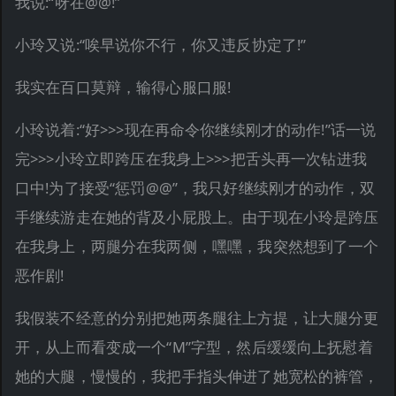
我说:“呀在@@!”
小玲又说:“唉早说你不行，你又违反协定了!”
我实在百口莫辩，输得心服口服!
小玲说着:“好>>>现在再命令你继续刚才的动作!”话一说
完>>>小玲立即跨压在我身上>>>把舌头再一次钻进我
口中!为了接受“惩罚@@”，我只好继续刚才的动作，双
手继续游走在她的背及小屁股上。由于现在小玲是跨压
在我身上，两腿分在我两侧，嘿嘿，我突然想到了一个
恶作剧!
我假装不经意的分别把她两条腿往上方提，让大腿分更
开，从上而看变成一个“M”字型，然后缓缓向上抚慰着
她的大腿，慢慢的，我把手指头伸进了她宽松的裤管，