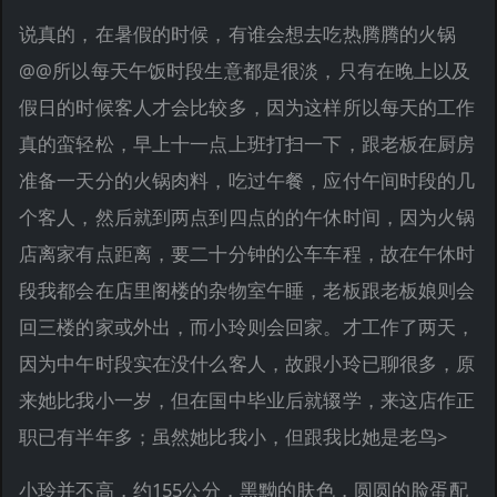
说真的，在暑假的时候，有谁会想去吃热腾腾的火锅
@@所以每天午饭时段生意都是很淡，只有在晚上以及
假日的时候客人才会比较多，因为这样所以每天的工作
真的蛮轻松，早上十一点上班打扫一下，跟老板在厨房
准备一天分的火锅肉料，吃过午餐，应付午间时段的几
个客人，然后就到两点到四点的的午休时间，因为火锅
店离家有点距离，要二十分钟的公车车程，故在午休时
段我都会在店里阁楼的杂物室午睡，老板跟老板娘则会
回三楼的家或外出，而小玲则会回家。才工作了两天，
因为中午时段实在没什么客人，故跟小玲已聊很多，原
来她比我小一岁，但在国中毕业后就辍学，来这店作正
职已有半年多；虽然她比我小，但跟我比她是老鸟>
小玲并不高，约155公分，黑黝的肤色，圆圆的脸蛋配